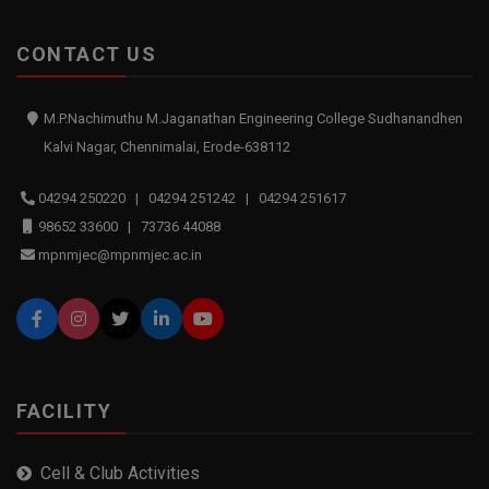
CONTACT US
M.P.Nachimuthu M.Jaganathan Engineering College Sudhanandhen
Kalvi Nagar, Chennimalai, Erode-638112
04294 250220 | 04294 251242 | 04294 251617
98652 33600 | 73736 44088
mpnmjec@mpnmjec.ac.in
FACILITY
Cell & Club Activities