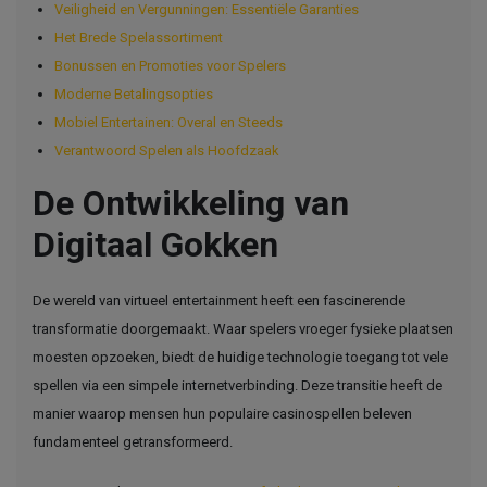
Veiligheid en Vergunningen: Essentiële Garanties
Het Brede Spelassortiment
Bonussen en Promoties voor Spelers
Moderne Betalingsopties
Mobiel Entertainen: Overal en Steeds
Verantwoord Spelen als Hoofdzaak
De Ontwikkeling van
Digitaal Gokken
De wereld van virtueel entertainment heeft een fascinerende
transformatie doorgemaakt. Waar spelers vroeger fysieke plaatsen
moesten opzoeken, biedt de huidige technologie toegang tot vele
spellen via een simpele internetverbinding. Deze transitie heeft de
manier waarop mensen hun populaire casinospellen beleven
fundamenteel getransformeerd.