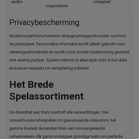
audits
integriteit
organisaties
Privacybescherming
Moderne platforms hanteren strenge privacyprotocollen conform
de privacywet. Persoonlijke informatie wordt alleen gebruikt voor
rekeningadministratie en wordt nooit zonder toestemming gedeeld
met externe partijen. Spelers hebben te allen tijde zicht in hun data
en kunnen requests tot verwijdering indienen.
Het Brede
Spelassortiment
De diversiteit aan titels overtreft alle verwachtingen. Van
conventionele tafelspellen tot geavanceerde videoslots, het
gamma beslaat duizenden titels van toonaangevende
ontwikkelaars. Elk game ondergaat grondige tests om perfecte