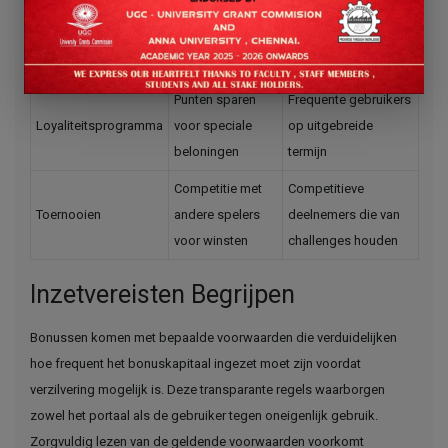
Regelmatige spelers
Percentage retour
Cashback
die risico's willen
op verliesposten
minimaliseren
Punten sparen
Frequente gebruikers
Loyaliteitsprogramma
voor speciale
op uitgebreide
beloningen
termijn
Competitie met
Competitieve
Toernooien
andere spelers
deelnemers die van
voor winsten
challenges houden
Inzetvereisten Begrijpen
Bonussen komen met bepaalde voorwaarden die verduidelijken
hoe frequent het bonuskapitaal ingezet moet zijn voordat
verzilvering mogelijk is. Deze transparante regels waarborgen
zowel het portaal als de gebruiker tegen oneigenlijk gebruik.
Zorgvuldig lezen van de geldende voorwaarden voorkomt