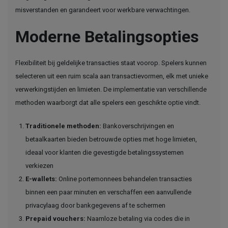
misverstanden en garandeert voor werkbare verwachtingen.
Moderne Betalingsopties
Flexibiliteit bij geldelijke transacties staat voorop. Spelers kunnen
selecteren uit een ruim scala aan transactievormen, elk met unieke
verwerkingstijden en limieten. De implementatie van verschillende
methoden waarborgt dat alle spelers een geschikte optie vindt.
Traditionele methoden:
Bankoverschrijvingen en
betaalkaarten bieden betrouwde opties met hoge limieten,
ideaal voor klanten die gevestigde betalingssystemen
verkiezen
E-wallets:
Online portemonnees behandelen transacties
binnen een paar minuten en verschaffen een aanvullende
privacylaag door bankgegevens af te schermen
Prepaid vouchers:
Naamloze betaling via codes die in