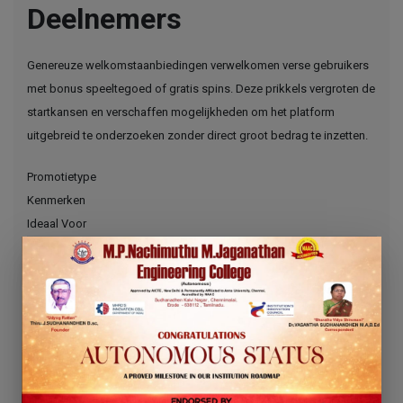
Deelnemers
Genereuze welkomstaanbiedingen verwelkomen verse gebruikers
met bonus speeltegoed of gratis spins. Deze prikkels vergroten de
startkansen en verschaffen mogelijkheden om het platform
uitgebreid te onderzoeken zonder direct groot bedrag te inzetten.
Promotietype
Kenmerken
Ideaal Voor
Percentuele
Nieuwe spelers die
Welkomstbonus
matching op
hun kapitaal willen
eerste stortingen
verdubbelen
Slotliefhebbers die
Gratis beurten op
Free Spins
verse titels willen
populaire slots
uitproberen