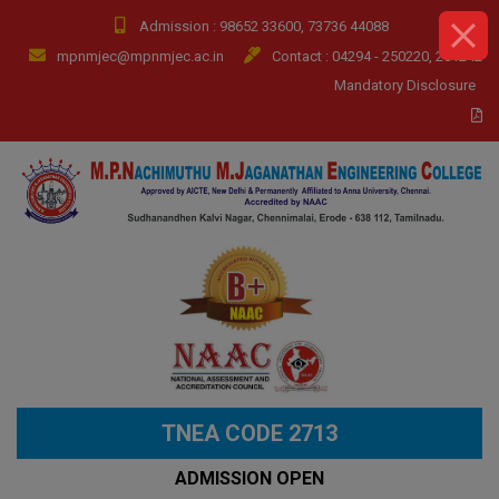
Skip
Admission : 98652 33600, 73736 44088
to
mpnmjec@mpnmjec.ac.in
Contact : 04294 - 250220, 251242
content
Mandatory Disclosure
TNEA CODE 2713
ADMISSION OPEN