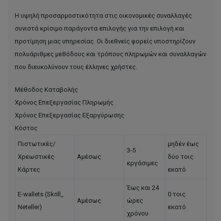
Η υψηλή προσαρμοστικότητα στις οικονομικές συναλλαγές
συνιστά κρίσιμο παράγοντα επιλογής για την επιλογή και
προτίμηση μιας υπηρεσίας. Οι διεθνείς φορείς υποστηρίζουν
πολυάριθμες μεθόδους και τρόπους πληρωμών και συναλλαγών
που διευκολύνουν τους έλληνες χρήστες.
Μέθοδος Καταβολής
Χρόνος Επεξεργασίας Πληρωμής
Χρόνος Επεξεργασίας Εξαργύρωσης
Κόστος
Πιστωτικές/
μηδέν έως
3-5
Χρεωστικές
Αμέσως
δύο τοις
εργάσιμες
Κάρτες
εκατό
Έως και 24
E-wallets (Skrill,,
0 τοις
Αμέσως
ώρες
Neteller)
εκατό
χρόνου