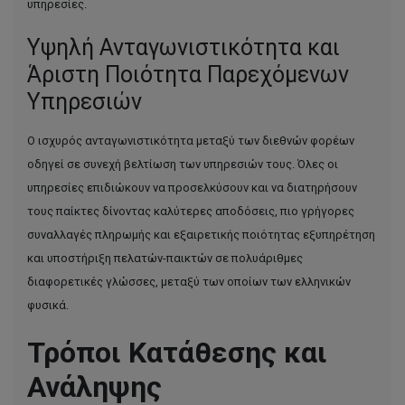
υπηρεσίες.
Υψηλή Ανταγωνιστικότητα και
Άριστη Ποιότητα Παρεχόμενων
Υπηρεσιών
Ο ισχυρός ανταγωνιστικότητα μεταξύ των διεθνών φορέων
οδηγεί σε συνεχή βελτίωση των υπηρεσιών τους. Όλες οι
υπηρεσίες επιδιώκουν να προσελκύσουν και να διατηρήσουν
τους παίκτες δίνοντας καλύτερες αποδόσεις, πιο γρήγορες
συναλλαγές πληρωμής και εξαιρετικής ποιότητας εξυπηρέτηση
και υποστήριξη πελατών-παικτών σε πολυάριθμες
διαφορετικές γλώσσες, μεταξύ των οποίων των ελληνικών
φυσικά.
Τρόποι Κατάθεσης και
Ανάληψης