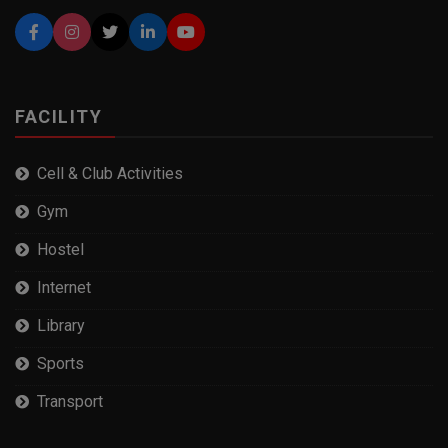
FACILITY
Cell & Club Activities
Gym
Hostel
Internet
Library
Sports
Transport