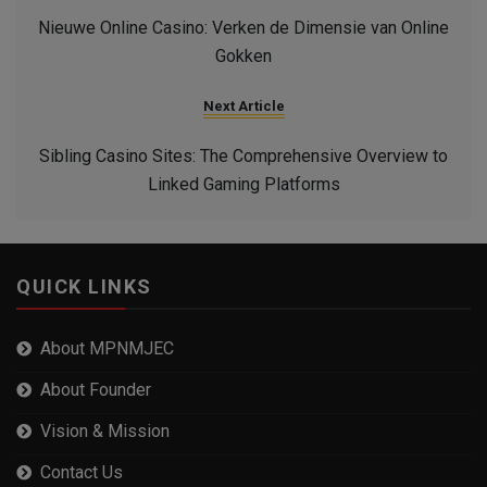
Nieuwe Online Casino: Verken de Dimensie van Online
Gokken
Next Article
Sibling Casino Sites: The Comprehensive Overview to
Linked Gaming Platforms
QUICK LINKS
About MPNMJEC
About Founder
Vision & Mission
Contact Us