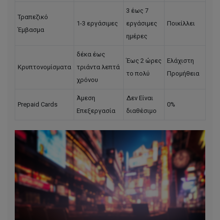
3 έως 7
Τραπεζικό
1-3 εργάσιμες
εργάσιμες
Ποικίλλει
Έμβασμα
ημέρες
δέκα έως
Έως 2 ώρες
Ελάχιστη
Κρυπτονομίσματα
τριάντα λεπτά
το πολύ
Προμήθεια
χρόνου
Άμεση
Δεν Είναι
Prepaid Cards
0%
Επεξεργασία
διαθέσιμο