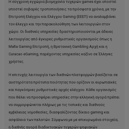
Η σύγχρονη εγχώρια βιομηχανία τυχερών games έχει υποστεί
υποστεί σοβαρές τροποποιήσεις τα πρόσφατα χρόνια, με την
Επιτροπή Ελέγχου και Ελέγχου Gaming (ΕΕΕΠ) να αναλαμβάνει
τον έλεγχο και την παρακολούθηση των λειτουργιών στον
χώρο. Οι διεθνείς υπηρεσίες δραστηριοποιούνται με άδειες
λειτουργίας από έγκυρες ρυθμιστικές οργανισμούς όπως η
Malta Gaming Επιτροπή, η Βρετανική Gambling Αρχή και η
Curacao eGaming, παρέχοντας υπηρεσίες καζίνο σε Έλληνες
χρήστες.
Η επιτυχής λειτουργία των διεθνών πλατφορμών βασίζεται σε
αυστηρότατα πρότυπα ποιότητας που ορίζουν οι ευρωπαϊκές
και παγκόσμιες ρυθμιστικές αρχές ελέγχου. Κάθε οργανισμός
που θέλει να προσφέρει υπηρεσίες στην ελληνική αγορά πρέπει
να συμμορφώνεται πλήρως με τις τοπικές και διεθνούς
εμβέλειας νομοθεσίες, διασφαλίζοντας δίκαιο gaming και
ασφάλεια των πελατών. Σύμφωνα με με επικυρωμένα στοιχεία,
η διεθνής αγορά διαδικτυακών τυχερών ψηφιακών