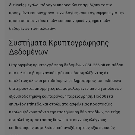
διεθνείς μεγάλοι πάροχοι υπηρεσιών εφαρμόζουν τα πιο
προηγμένα και σύγχρονα τεχνολογίες κρυπτογράφησης για την
προστασία των ιδιωτικών και οικονομικών χρηματικών
δεδομένων των πελατών.
Συστήματα Κρυπτογράφησης
Δεδομένων
Η προηγμένη κρυπτογράφηση δεδομένων SSL 256-bit επιπέδου
αποτελεί το βιομηχανικό πρότυπο, διασφαλίζοντας ότι
απολύτως όλες οι μεταδιδόμενες πληροφορίες και δεδομένα
διατηρούνται απόρρητες και ασφαλισμένες από μη απολύτως
εξουσιοδοτημένη και παράνομη παρείσφρηση. Πρόσθετα
επιπλέον επίπεδα και στρώματα ασφάλειας προστασίας
περιλαμβάνουν πάντα την επαλήθευση δύο σταδίων, τα τείχη
ασφαλείας προστασίας firewall και συχνούς ελέγχους
επιθεώρησης ασφαλείας από ανεξάρτητους εξωτερικούς