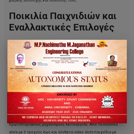
μαζικής αποδοχής και διάδοσής τους.
Ποικιλία Παιχνιδιών και
Εναλλακτικές Επιλογές
Το εντυπωσιακό φάσμα των διαθέσιμων παιχνιδιών στις ξένες
υπηρεσίες είναι εντυπωσιακό και διαρκώς επεκτείνεται. Όλοι οι
χρήστες έχουν τη δυνατότητα να επιλέξουν από πολυάριθμους
τίτλους που καλύπτουν πλήρως κάθε πιθανή κατηγορία
παιχνιδιού και γούστο.
Slots και Φρουτάκια
Οι νέας γενιάς μοντέρνοι κουλοχέρηδες slots προσφέρουν
κινηματογραφική ποιότητας εμπειρία χρήσης με φανταστικά
γραφικά HD, μοναδικές ιστορίες και καινοτόμους και
πρωτοποριακούς μηχανισμούς λειτουργίας. Από τα κλασικά
slots με 3 τροχούς έως και σύνθετα video slots παιχνίδια με