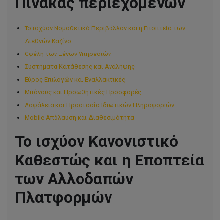
Πίνακας περιεχομένων
Το ισχύον Νομοθετικό Περιβάλλον και η Εποπτεία των
Διεθνών Καζίνο
Οφέλη των Ξένων Υπηρεσιών
Συστήματα Κατάθεσης και Ανάληψης
Εύρος Επιλογών και Εναλλακτικές
Μπόνους και Προωθητικές Προσφορές
Ασφάλεια και Προστασία Ιδιωτικών Πληροφοριών
Mobile Απόλαυση και Διαθεσιμότητα
Το ισχύον Κανονιστικό
Καθεστώς και η Εποπτεία
των Αλλοδαπών
Πλατφορμών