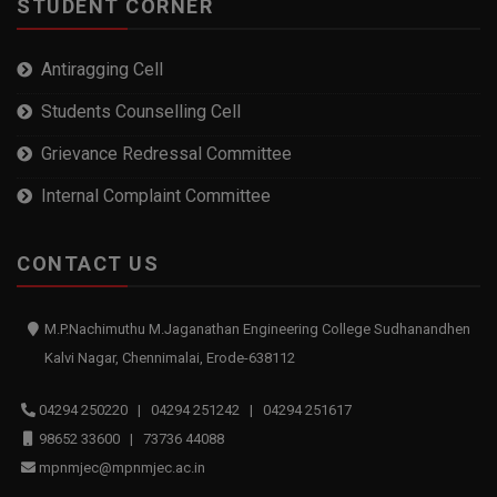
STUDENT CORNER
Antiragging Cell
Students Counselling Cell
Grievance Redressal Committee
Internal Complaint Committee
CONTACT US
M.P.Nachimuthu M.Jaganathan Engineering College Sudhanandhen
Kalvi Nagar, Chennimalai, Erode-638112
04294 250220 | 04294 251242 | 04294 251617
98652 33600 | 73736 44088
mpnmjec@mpnmjec.ac.in