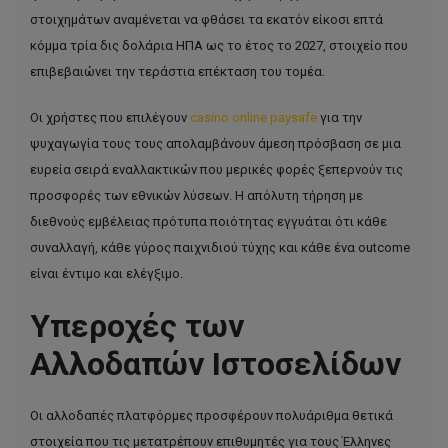
στοιχημάτων αναμένεται να φθάσει τα εκατόν είκοσι επτά
κόμμα τρία δις δολάρια ΗΠΑ ως το έτος το 2027, στοιχείο που
επιβεβαιώνει την τεράστια επέκταση του τομέα.
Οι χρήστες που επιλέγουν
casino online paysafe
για την
ψυχαγωγία τους τους απολαμβάνουν άμεση πρόσβαση σε μια
ευρεία σειρά εναλλακτικών που μερικές φορές ξεπερνούν τις
προσφορές των εθνικών λύσεων. Η απόλυτη τήρηση με
διεθνούς εμβέλειας πρότυπα ποιότητας εγγυάται ότι κάθε
συναλλαγή, κάθε γύρος παιχνιδιού τύχης και κάθε ένα outcome
είναι έντιμο και ελέγξιμο.
Υπεροχές των
Αλλοδαπών Ιστοσελίδων
Οι αλλοδαπές πλατφόρμες προσφέρουν πολυάριθμα θετικά
στοιχεία που τις μετατρέπουν επιθυμητές για τους Έλληνες