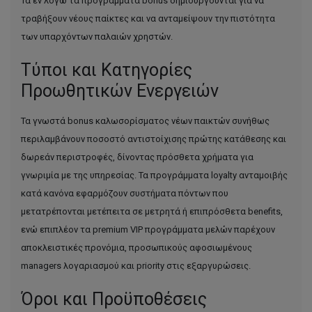
Τα εν λόγω τα προγράμματα bonus δημιουργούνται για να
τραβήξουν νέους παίκτες και να ανταμείψουν την πιστότητα
των υπαρχόντων παλαιών χρηστών.
Τύποι και Κατηγορίες
Προωθητικών Ενεργειών
Τα γνωστά bonus καλωσορίσματος νέων παικτών συνήθως
περιλαμβάνουν ποσοστό αντιστοίχισης πρώτης κατάθεσης και
δωρεάν περιστροφές, δίνοντας πρόσθετα χρήματα για
γνωριμία με της υπηρεσίας. Τα προγράμματα loyalty ανταμοιβής
κατά κανόνα εφαρμόζουν συστήματα πόντων που
μετατρέπονται μετέπειτα σε μετρητά ή επιπρόσθετα benefits,
ενώ επιπλέον τα premium VIP προγράμματα μελών παρέχουν
αποκλειστικές προνόμια, προσωπικούς αφοσιωμένους
managers λογαριασμού και priority στις εξαργυρώσεις.
Όροι και Προϋποθέσεις