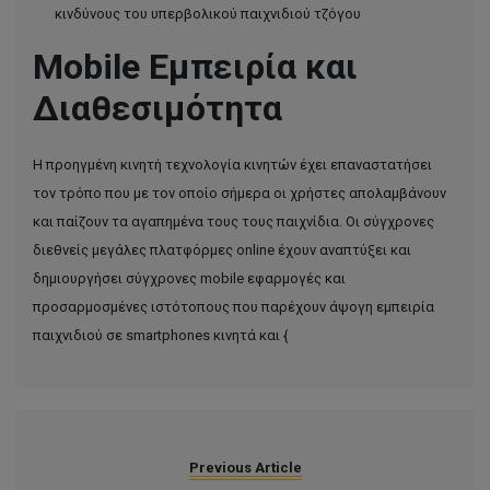
κινδύνους του υπερβολικού παιχνιδιού τζόγου
Mobile Εμπειρία και
Διαθεσιμότητα
Η προηγμένη κινητή τεχνολογία κινητών έχει επαναστατήσει
τον τρόπο που με τον οποίο σήμερα οι χρήστες απολαμβάνουν
και παίζουν τα αγαπημένα τους τους παιχνίδια. Οι σύγχρονες
διεθνείς μεγάλες πλατφόρμες online έχουν αναπτύξει και
δημιουργήσει σύγχρονες mobile εφαρμογές και
προσαρμοσμένες ιστότοπους που παρέχουν άψογη εμπειρία
παιχνιδιού σε smartphones κινητά και {
Previous Article