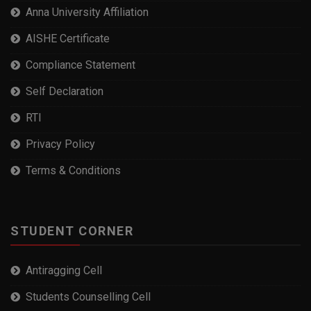
Anna University Affiliation
AISHE Certificate
Compliance Statement
Self Declaration
RTI
Privacy Policy
Terms & Conditions
STUDENT CORNER
Antiragging Cell
Students Counselling Cell