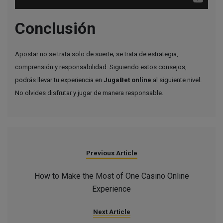
Conclusión
Apostar no se trata solo de suerte; se trata de estrategia,
comprensión y responsabilidad. Siguiendo estos consejos,
podrás llevar tu experiencia en
JugaBet online
al siguiente nivel.
No olvides disfrutar y jugar de manera responsable.
Previous Article
How to Make the Most of One Casino Online
Experience
Next Article