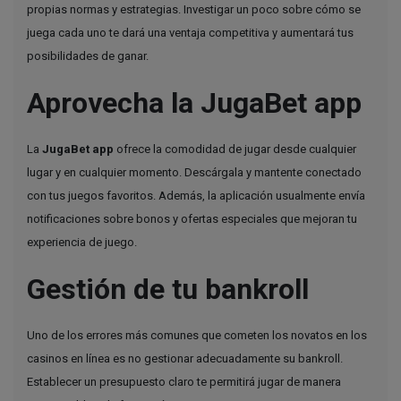
propias normas y estrategias. Investigar un poco sobre cómo se
juega cada uno te dará una ventaja competitiva y aumentará tus
posibilidades de ganar.
Aprovecha la JugaBet app
La
JugaBet app
ofrece la comodidad de jugar desde cualquier
lugar y en cualquier momento. Descárgala y mantente conectado
con tus juegos favoritos. Además, la aplicación usualmente envía
notificaciones sobre bonos y ofertas especiales que mejoran tu
experiencia de juego.
Gestión de tu bankroll
Uno de los errores más comunes que cometen los novatos en los
casinos en línea es no gestionar adecuadamente su bankroll.
Establecer un presupuesto claro te permitirá jugar de manera