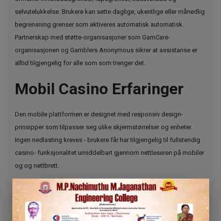
selvutelukkelse. Brukere kan sette daglige, ukentlige eller månedlig
begrensning grenser som aktiveres automatisk automatisk.
Partnerskap med støtte-organisasjoner som GamCare-
organisasjonen og Gamblers Anonymous sikrer at assistanse er
alltid tilgjengelig for alle som som trenger det.
Mobil Casino Erfaringer
Den mobile plattformen er designet med responsiv design-
prinsipper som tilpasser seg ulike skjermstørrelser og enheter.
Ingen nedlasting kreves - brukere får har tilgjengelig til fullstendig
casino- funksjonalitet umiddelbart gjennom nettleseren på mobiler
og og nettbrett.
Tilpasning: Fungerer sømløst uten problem på iOS, Android og
Windows-telefoner
Spillutvalg: Mer enn 2500 mobile spill optimalisert for for