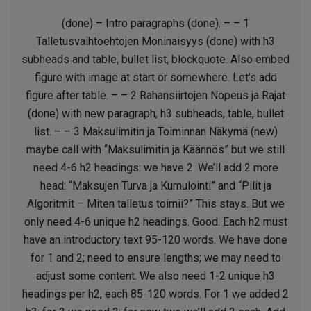
(done) – Intro paragraphs (done). – – 1
Talletusvaihtoehtojen Moninaisyys (done) with h3
subheads and table, bullet list, blockquote. Also embed
figure with image at start or somewhere. Let’s add
figure after table. – – 2 Rahansiirtojen Nopeus ja Rajat
(done) with new paragraph, h3 subheads, table, bullet
list. – – 3 Maksulimitin ja Toiminnan Näkymä (new)
maybe call with “Maksulimitin ja Käännös” but we still
need 4-6 h2 headings: we have 2. We’ll add 2 more
head: “Maksujen Turva ja Kumulointi” and “Pilit ja
Algoritmit – Miten talletus toimii?” This stays. But we
only need 4-6 unique h2 headings. Good. Each h2 must
have an introductory text 95-120 words. We have done
for 1 and 2; need to ensure lengths; we may need to
adjust some content. We also need 1-2 unique h3
headings per h2, each 85-120 words. For 1 we added 2