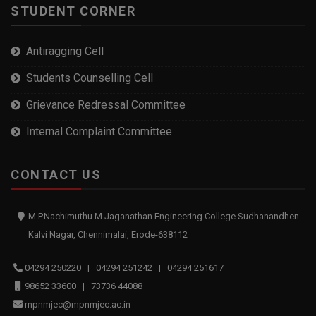
STUDENT CORNER
Antiragging Cell
Students Counselling Cell
Grievance Redressal Committee
Internal Complaint Committee
CONTACT US
M.P.Nachimuthu M.Jaganathan Engineering College Sudhanandhen
Kalvi Nagar, Chennimalai, Erode-638112
04294 250220 | 04294 251242 | 04294 251617
98652 33600 | 73736 44088
mpnmjec@mpnmjec.ac.in