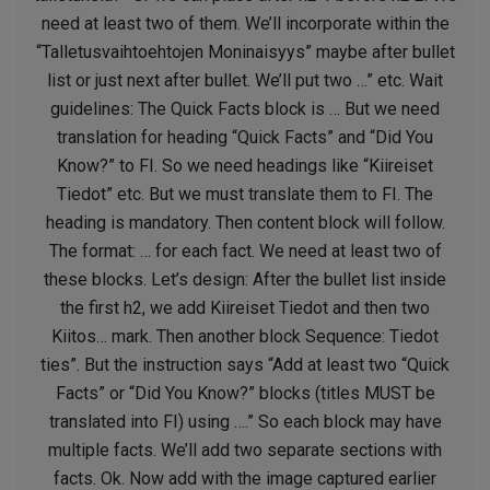
need at least two of them. We’ll incorporate within the
“Talletusvaihtoehtojen Moninaisyys” maybe after bullet
list or just next after bullet. We’ll put two …” etc. Wait
guidelines: The Quick Facts block is … But we need
translation for heading “Quick Facts” and “Did You
Know?” to FI. So we need headings like “Kiireiset
Tiedot” etc. But we must translate them to FI. The
heading is mandatory. Then content block will follow.
The format: … for each fact. We need at least two of
these blocks. Let’s design: After the bullet list inside
the first h2, we add Kiireiset Tiedot and then two
Kiitos… mark. Then another block Sequence: Tiedot
ties”. But the instruction says “Add at least two “Quick
Facts” or “Did You Know?” blocks (titles MUST be
translated into FI) using ….” So each block may have
multiple facts. We’ll add two separate sections with
facts. Ok. Now add with the image captured earlier