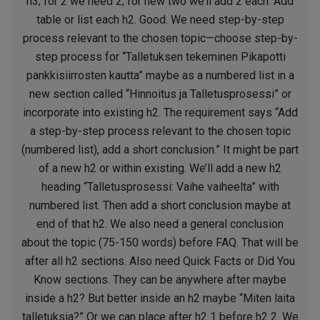
h3; for 2 we need 2; for new two we’ll add 2 each. Add
table or list each h2. Good. We need step-by-step
process relevant to the chosen topic—choose step-by-
step process for “Talletuksen tekeminen Pikapotti
pankkisiirrosten kautta” maybe as a numbered list in a
new section called “Hinnoitus ja Talletusprosessi” or
incorporate into existing h2. The requirement says “Add
a step-by-step process relevant to the chosen topic
(numbered list), add a short conclusion.” It might be part
of a new h2 or within existing. We’ll add a new h2
heading “Talletusprosessi: Vaihe vaiheelta” with
numbered list. Then add a short conclusion maybe at
end of that h2. We also need a general conclusion
about the topic (75-150 words) before FAQ. That will be
after all h2 sections. Also need Quick Facts or Did You
Know sections. They can be anywhere after maybe
inside a h2? But better inside an h2 maybe “Miten laita
talletuksia?” Or we can place after h2 1 before h2 2. We