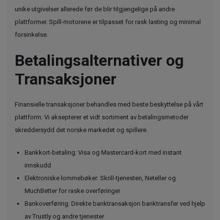
unike utgivelser allerede før de blir tilgjengelige på andre
plattformer. Spill-motorene er tilpasset for rask lasting og minimal
forsinkelse.
Betalingsalternativer og
Transaksjoner
Finansielle transaksjoner behandles med beste beskyttelse på vårt
plattform. Vi aksepterer et vidt sortiment av betalingsmetoder
skreddersydd det norske markedet og spillere.
Bankkort-betaling: Visa og Mastercard-kort med instant
innskudd
Elektroniske lommebøker: Skrill-tjenesten, Neteller og
MuchBetter for raske overføringer
Bankoverføring: Direkte banktransaksjon banktransfer ved hjelp
av Trustly og andre tjenester