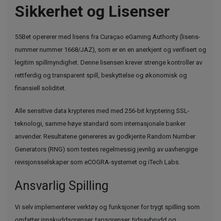
Sikkerhet og Lisenser
55Bet opererer med lisens fra Curaçao eGaming Authority (lisens-
nummer nummer 1668/JAZ), som er en en anerkjent og verifisert og
legitim spillmyndighet. Denne lisensen krever strenge kontroller av
rettferdig og transparent spill, beskyttelse og økonomisk og
finansiell soliditet.
Alle sensitive data krypteres med med 256-bit kryptering SSL-
teknologi, samme høye standard som internasjonale banker
anvender. Resultatene genereres av godkjente Random Number
Generators (RNG) som testes regelmessig jevnlig av uavhengige
revisjonsselskaper som eCOGRA-systemet og iTech Labs.
Ansvarlig Spilling
Vi selv implementerer verktøy og funksjoner for trygt spilling som
omfatter innskuddsgrenser, tapsgrenser, tidsavbrudd og