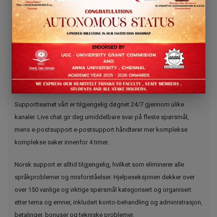
berøringsskjermer
Navigasjon: Intuitiv meny med rask og direkte adgang til alle
casinoets seksjoner
Beskyttelse: Tilsvarende krypteringsnivå som PC-versjonen
Hastighet: Hurtig lading også på tregere mobile mobilnettverk
Brukerstøtte og Hjelp
Supportteamet vårt er tilgjengelig døgnet 24/7 gjennom ulike
kanaler. Live chat gir deg umiddelbare svar på fleste spørsmål,
mens e-postsupport e-postsupport håndterer mer komplekse
komplekse saker innenfor 4 timer.
Norsk support er alltid tilgjengelig, hvilket som eliminerer alle
språkproblemer og misforståelser. Hjelpeseksjonen dekker over
over 150 vanlige og viktige spørsmål kategorisert og organisert
etter tema og emner, inkludert konto-behandling og administrasjon,
betalinger, bonuser og tekniske problemer.