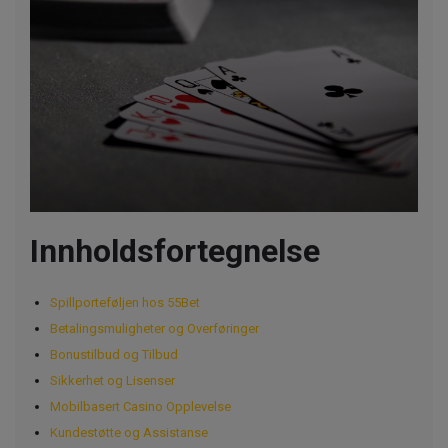
–
Deres
Totale
Guide
til
Gamingopplevel
Innholdsfortegnelse
Spillporteføljen hos 55Bet
Betalingsmuligheter og Overføringer
Bonustilbud og Tilbud
Sikkerhet og Lisenser
Mobilbasert Casino Opplevelse
Kundestøtte og Assistanse