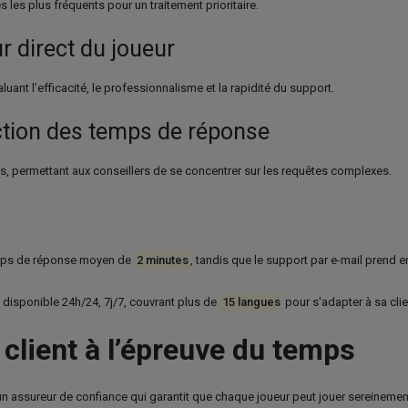
s les plus fréquents pour un traitement prioritaire.
r direct du joueur
uant l’efficacité, le professionnalisme et la rapidité du support.
ction des temps de réponse
mples, permettant aux conseillers de se concentrer sur les requêtes complexes.
mps de réponse moyen de
2 minutes
, tandis que le support par e-mail prend 
isponible 24h/24, 7j/7, couvrant plus de
15 langues
pour s'adapter à sa clie
client à l’épreuve du temps
 un assureur de confiance qui garantit que chaque joueur peut jouer sereinem