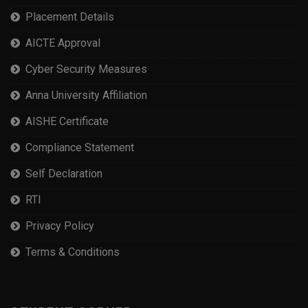
Placement Details
AICTE Approval
Cyber Security Measures
Anna University Affiliation
AISHE Certificate
Compliance Statement
Self Declaration
RTI
Privacy Policy
Terms & Conditions