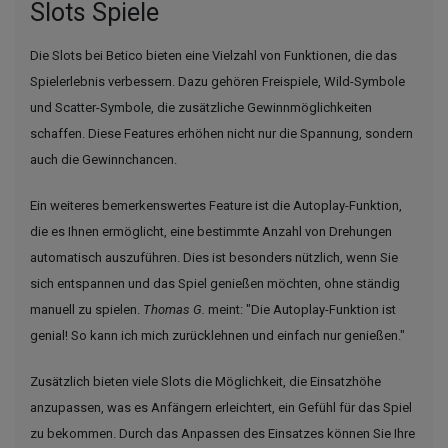
Slots Spiele
Die Slots bei Betico bieten eine Vielzahl von Funktionen, die das
Spielerlebnis verbessern. Dazu gehören Freispiele, Wild-Symbole
und Scatter-Symbole, die zusätzliche Gewinnmöglichkeiten
schaffen. Diese Features erhöhen nicht nur die Spannung, sondern
auch die Gewinnchancen.
Ein weiteres bemerkenswertes Feature ist die Autoplay-Funktion,
die es Ihnen ermöglicht, eine bestimmte Anzahl von Drehungen
automatisch auszuführen. Dies ist besonders nützlich, wenn Sie
sich entspannen und das Spiel genießen möchten, ohne ständig
manuell zu spielen.
Thomas G.
meint: "Die Autoplay-Funktion ist
genial! So kann ich mich zurücklehnen und einfach nur genießen."
Zusätzlich bieten viele Slots die Möglichkeit, die Einsatzhöhe
anzupassen, was es Anfängern erleichtert, ein Gefühl für das Spiel
zu bekommen. Durch das Anpassen des Einsatzes können Sie Ihre