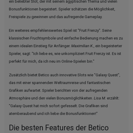
ein beliebter Slot, der mit seinem ägyptischen Thema und vielen
Bonusfunktionen begeistert. Spieler schätzen die Möglichkeit,
Freispiele zu gewinnen und das aufregende Gameplay.
Ein weiteres empfehlenswertes Spiel ist "Fruit Frenzy". Seine
klassischen Fruchtsymbole und einfache Bedienung machen es zu
einem idealen Einstieg für Anfänger.
Maximilian K.
, ein begeisterter
Spieler, sagt: "Ich liebe es, wie unkompliziert Fruit Frenzy ist. Es ist
perfekt für mich, da ich neu im Online-Spielen bin."
Zusätzlich bietet Betico auch innovative Slots wie "Galaxy Quest",
das mit einer spannenden Weltraumreise und fantastischen
Grafiken aufwartet. Spieler berichten von der aufregenden
Atmosphäre und den vielen Bonusmöglichkeiten.
Lisa M.
erzählt:
"Galaxy Quest hat mich sofort gefesselt. Die Grafiken sind
atemberaubend und ich liebe die Bonusfunktionen!"
Die besten Features der Betico