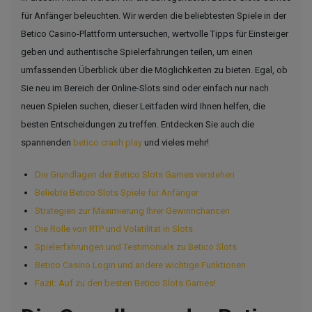
Leitfaden
für Anfänger beleuchten. Wir werden die beliebtesten Spiele in der
zu
Betico Casino-Plattform untersuchen, wertvolle Tipps für Einsteiger
den
geben und authentische Spielerfahrungen teilen, um einen
aufregendsten
umfassenden Überblick über die Möglichkeiten zu bieten. Egal, ob
Betico
Sie neu im Bereich der Online-Slots sind oder einfach nur nach
Slots
neuen Spielen suchen, dieser Leitfaden wird Ihnen helfen, die
Games
besten Entscheidungen zu treffen. Entdecken Sie auch die
für
spannenden
betico crash play
und vieles mehr!
Anfänger
Die Grundlagen der Betico Slots Games verstehen
Beliebte Betico Slots Spiele für Anfänger
Strategien zur Maximierung Ihrer Gewinnchancen
Die Rolle von RTP und Volatilität in Slots
Spielerfahrungen und Testimonials zu Betico Slots
Betico Casino Login und andere wichtige Funktionen
Fazit: Auf zu den besten Betico Slots Games!