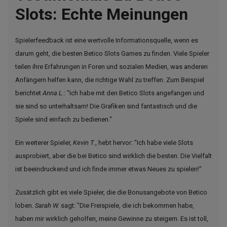
Slots: Echte Meinungen
Spielerfeedback ist eine wertvolle Informationsquelle, wenn es
darum geht, die besten Betico Slots Games zu finden. Viele Spieler
teilen ihre Erfahrungen in Foren und sozialen Medien, was anderen
Anfängern helfen kann, die richtige Wahl zu treffen. Zum Beispiel
berichtet
Anna L.
: "Ich habe mit den Betico Slots angefangen und
sie sind so unterhaltsam! Die Grafiken sind fantastisch und die
Spiele sind einfach zu bedienen."
Ein weiterer Spieler,
Kevin T.
, hebt hervor: "Ich habe viele Slots
ausprobiert, aber die bei Betico sind wirklich die besten. Die Vielfalt
ist beeindruckend und ich finde immer etwas Neues zu spielen!"
Zusätzlich gibt es viele Spieler, die die Bonusangebote von Betico
loben.
Sarah W.
sagt: "Die Freispiele, die ich bekommen habe,
haben mir wirklich geholfen, meine Gewinne zu steigern. Es ist toll,