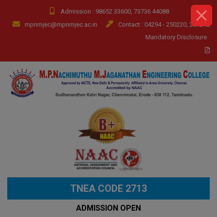
Skip
Admission : 98652 33600, 73736 44088
to
mpnmjec@mpnmjec.ac.in
Contact : 04294 - 250220, 251242
content
Mandatory Disclosure
TNEA CODE 2713
ADMISSION OPEN