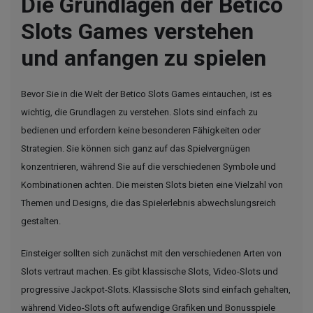
Die Grundlagen der Betico
Slots Games verstehen
und anfangen zu spielen
Bevor Sie in die Welt der Betico Slots Games eintauchen, ist es
wichtig, die Grundlagen zu verstehen. Slots sind einfach zu
bedienen und erfordern keine besonderen Fähigkeiten oder
Strategien. Sie können sich ganz auf das Spielvergnügen
konzentrieren, während Sie auf die verschiedenen Symbole und
Kombinationen achten. Die meisten Slots bieten eine Vielzahl von
Themen und Designs, die das Spielerlebnis abwechslungsreich
gestalten.
Einsteiger sollten sich zunächst mit den verschiedenen Arten von
Slots vertraut machen. Es gibt klassische Slots, Video-Slots und
progressive Jackpot-Slots. Klassische Slots sind einfach gehalten,
während Video-Slots oft aufwendige Grafiken und Bonusspiele