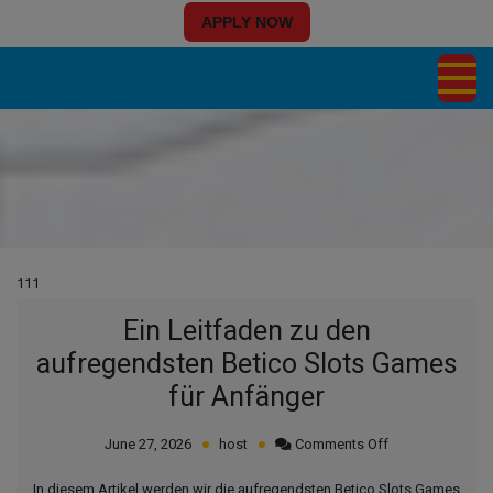
APPLY NOW
111
Ein Leitfaden zu den
aufregendsten Betico Slots Games
für Anfänger
on
June 27, 2026
host
Comments Off
Ein
In diesem Artikel werden wir die aufregendsten Betico Slots Games