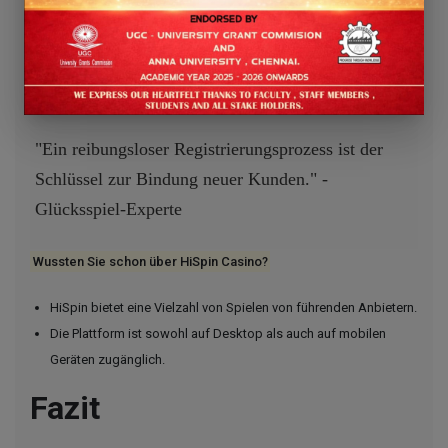
Quick Facts about HiSpin Casino
Registrierungsprozess dauert nur wenige Minuten.
Sichere Server-Technologien für den Datenschutz.
Exklusive Willkommensboni für neue Spieler.
"Ein reibungsloser Registrierungsprozess ist der
Schlüssel zur Bindung neuer Kunden." -
Glücksspiel-Experte
Wussten Sie schon über HiSpin Casino?
HiSpin bietet eine Vielzahl von Spielen von führenden Anbietern.
Die Plattform ist sowohl auf Desktop als auch auf mobilen
Geräten zugänglich.
Fazit