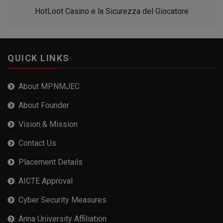
HotLoot Casino e la Sicurezza del Giocatore
QUICK LINKS
About MPNMJEC
About Founder
Vision & Mission
Contact Us
Placement Details
AICTE Approval
Cyber Security Measures
Anna University Affiliation