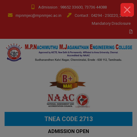
Skip
Admission : 98652 33600, 73736 44088
to
mpnmjec@mpnmjec.ac.in
Contact : 04294 - 250220, 251242
content
Mandatory Disclosure
TNEA CODE 2713
ADMISSION OPEN