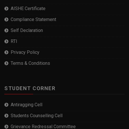
AISHE Certificate
Compliance Statement
Self Declaration
RTI
Privacy Policy
Terms & Conditions
STUDENT CORNER
Antiragging Cell
Students Counselling Cell
Grievance Redressal Committee