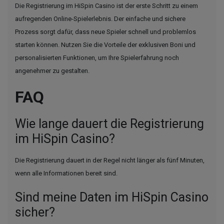
Die Registrierung im HiSpin Casino ist der erste Schritt zu einem
aufregenden Online-Spielerlebnis. Der einfache und sichere
Prozess sorgt dafür, dass neue Spieler schnell und problemlos
starten können. Nutzen Sie die Vorteile der exklusiven Boni und
personalisierten Funktionen, um Ihre Spielerfahrung noch
angenehmer zu gestalten.
FAQ
Wie lange dauert die Registrierung
im HiSpin Casino?
Die Registrierung dauert in der Regel nicht länger als fünf Minuten,
wenn alle Informationen bereit sind.
Sind meine Daten im HiSpin Casino
sicher?