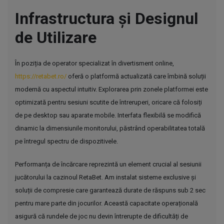
Infrastructura și Designul
de Utilizare
În poziția de operator specializat în divertisment online,
https://retabet.ro/
oferă o platformă actualizată care îmbină soluții
modernă cu aspectul intuitiv. Explorarea prin zonele platformei este
optimizată pentru sesiuni scutite de întreruperi, oricare că folosiți
de pe desktop sau aparate mobile. Interfata flexibilă se modifică
dinamic la dimensiunile monitorului, păstrând operabilitatea totală
pe întregul spectru de dispozitivele.
Performanța de încărcare reprezintă un element crucial al sesiunii
jucătorului la cazinoul RetaBet. Am instalat sisteme exclusive și
soluții de compresie care garantează durate de răspuns sub 2 sec
pentru mare parte din jocurilor. Această capacitate operațională
asigură că rundele de joc nu devin întrerupte de dificultăți de