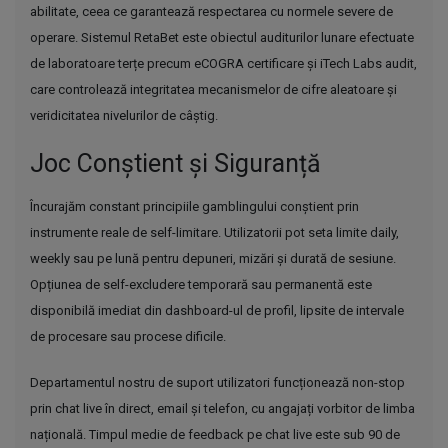
abilitate, ceea ce garantează respectarea cu normele severe de
operare. Sistemul RetaBet este obiectul auditurilor lunare efectuate
de laboratoare terțe precum eCOGRA certificare și iTech Labs audit,
care controlează integritatea mecanismelor de cifre aleatoare și
veridicitatea nivelurilor de câștig.
Joc Conștient și Siguranță
Încurajăm constant principiile gamblingului conștient prin
instrumente reale de self-limitare. Utilizatorii pot seta limite daily,
weekly sau pe lună pentru depuneri, mizări și durată de sesiune.
Opțiunea de self-excludere temporară sau permanentă este
disponibilă imediat din dashboard-ul de profil, lipsite de intervale
de procesare sau procese dificile.
Departamentul nostru de suport utilizatori funcționează non-stop
prin chat live în direct, email și telefon, cu angajați vorbitor de limba
națională. Timpul medie de feedback pe chat live este sub 90 de