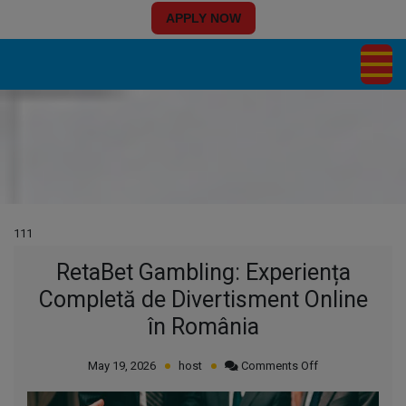
APPLY NOW
111
RetaBet Gambling: Experiența
Completă de Divertisment Online
în România
on
May 19, 2026
host
Comments Off
RetaBet