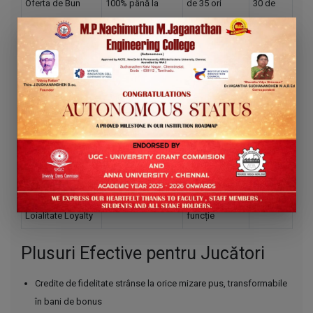
Oferta de Bun
100% până la
de 35 ori
30 de
Venit
2.000 RON valoare
bonusul
zile
de 40 ori
Spinuri Gratuite
între 50 și 200
suma
7 days
Săptămânal
rotiri
câștigată
Cash Back
zece procente din
Zero cerințe
Instant
Monthly
losses
Reload Ofertă de
match 50% până
treizeci ori
3 zile
Weekend
la 1000 RON
bonusul
zile
Programul de
Variabil în
Adaptat
Continuu
Loialitate Loyalty
funcție
Plusuri Efective pentru Jucători
Credite de fidelitate strânse la orice mizare pus, transformabile
în bani de bonus