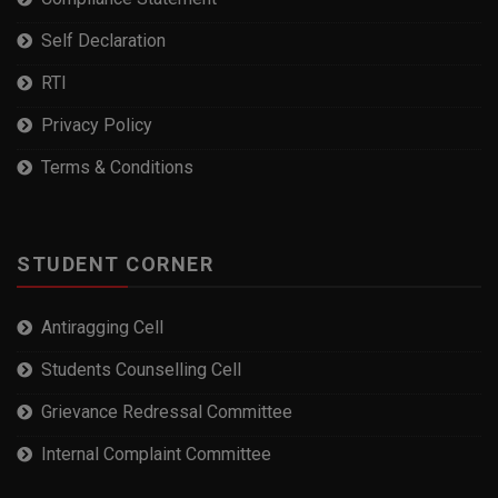
Self Declaration
RTI
Privacy Policy
Terms & Conditions
STUDENT CORNER
Antiragging Cell
Students Counselling Cell
Grievance Redressal Committee
Internal Complaint Committee