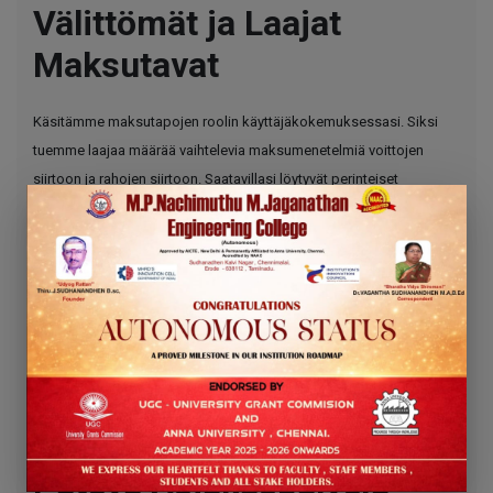
Välittömät ja Laajat
Maksutavat
Käsitämme maksutapojen roolin käyttäjäkokemuksessasi. Siksi
tuemme laajaa määrää vaihtelevia maksumenetelmiä voittojen
siirtoon ja rahojen siirtoon. Saatavillasi löytyvät perinteiset
pankkikortit, verkkomaksutavat, digitaaliset lompakot että
vaihtoehtoiset maksutavat.
Talletukset hoidetaan suoraan poissa lykkäämisiä
Nostot käsitellään yleensä 24 tunnin sisällä
Poissa piilotettuja kuluja tai maksuja
Minimitalletus ainoastaan 10 €
Suojattu KYC-prosessi henkilöllisyyden vahvistamiseksi
Digitaalivaluuttojen hyväksyntä Bitcoin ja Ethereum-maksuille
Pätevä Asiakaspalvelu