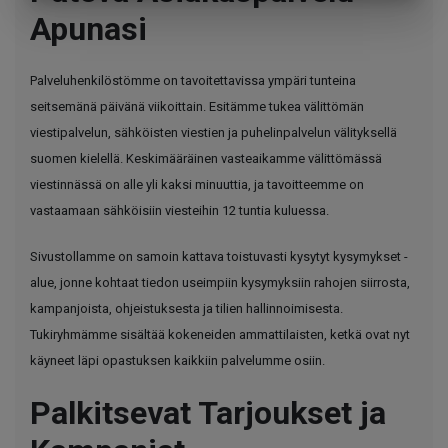
Apunasi
Palveluhenkilöstömme on tavoitettavissa ympäri tunteina
seitsemänä päivänä viikoittain. Esitämme tukea välittömän
viestipalvelun, sähköisten viestien ja puhelinpalvelun välityksellä
suomen kielellä. Keskimääräinen vasteaikamme välittömässä
viestinnässä on alle yli kaksi minuuttia, ja tavoitteemme on
vastaamaan sähköisiin viesteihin 12 tuntia kuluessa.
Sivustollamme on samoin kattava toistuvasti kysytyt kysymykset -
alue, jonne kohtaat tiedon useimpiin kysymyksiin rahojen siirrosta,
kampanjoista, ohjeistuksesta ja tilien hallinnoimisesta.
Tukiryhmämme sisältää kokeneiden ammattilaisten, ketkä ovat nyt
käyneet läpi opastuksen kaikkiin palvelumme osiin.
Palkitsevat Tarjoukset ja