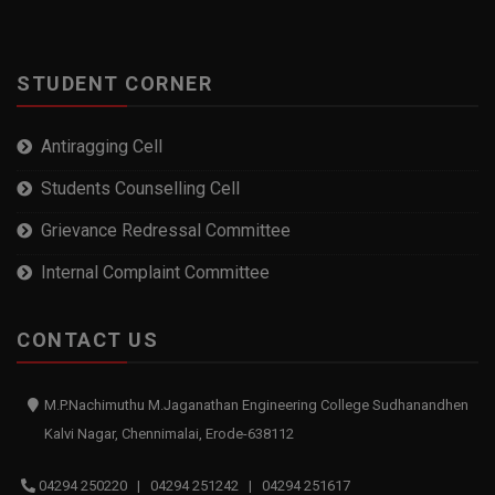
STUDENT CORNER
Antiragging Cell
Students Counselling Cell
Grievance Redressal Committee
Internal Complaint Committee
CONTACT US
M.P.Nachimuthu M.Jaganathan Engineering College Sudhanandhen
Kalvi Nagar, Chennimalai, Erode-638112
04294 250220 | 04294 251242 | 04294 251617