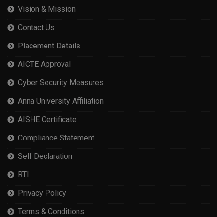
Vision & Mission
Contact Us
Placement Details
AICTE Approval
Cyber Security Measures
Anna University Affiliation
AISHE Certificate
Compliance Statement
Self Declaration
RTI
Privacy Policy
Terms & Conditions