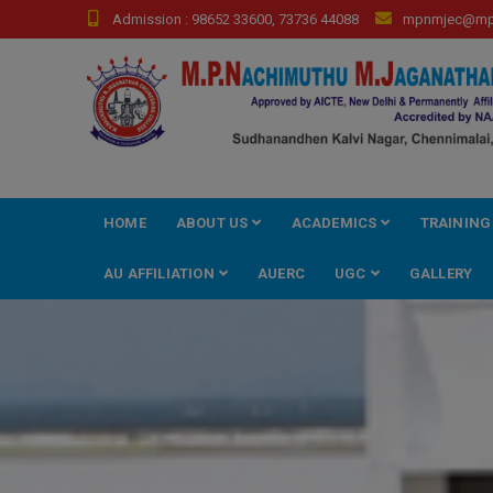
Skip
Admission : 98652 33600, 73736 44088
mpnmjec@mpn
to
content
HOME
ABOUT US
ACADEMICS
TRAINING
AU AFFILIATION
AUERC
UGC
GALLERY