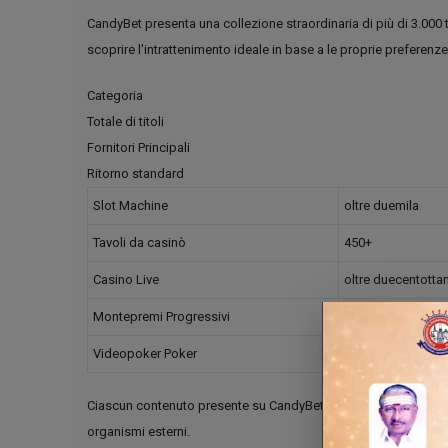
CandyBet presenta una collezione straordinaria di più di 3.000 t
scoprire l'intrattenimento ideale in base a le proprie preferenze
Categoria
Totale di titoli
Fornitori Principali
Ritorno standard
Slot Machine
oltre duemila
Tavoli da casinò
450+
Casino Live
oltre duecentotta
Montepremi Progressivi
85+
Videopoker Poker
oltre novantacinq
Ciascun contenuto presente su CandyBet viene verificato rigoros
organismi esterni.