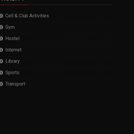
Cell & Club Activities
Gym
Hostel
Internet
Library
Sports
Transport