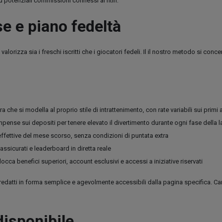
potenziali commissioni connessi ai ritiri.
 e piano fedeltà
izza sia i freschi iscritti che i giocatori fedeli. Il il nostro metodo si concent
 che si modella al proprio stile di intrattenimento, con rate variabili sui primi a
pense sui depositi per tenere elevato il divertimento durante ogni fase della 
effettive del mese scorso, senza condizioni di puntata extra
sicurati e leaderboard in diretta reale
a benefici superiori, account esclusivi e accessi a iniziative riservati
no redatti in forma semplice e agevolmente accessibili dalla pagina specifica.
isponibile