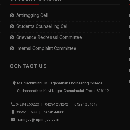
Antiragging Cell
Students Counselling Cell
Grievance Redressal Committee
Internal Complaint Committee
CONTACT US
M.P.Nachimuthu M.Jaganathan Engineering College
Sudhanandhen Kalvi Nagar, Chennimalai, Erode-638112
04294 250220 | 04294 251242 | 04294 251617
98652 33600 | 73736 44088
mpnmjec@mpnmjec.ac.in