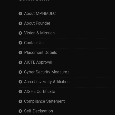
About MPNMJEC
About Founder
Vision & Mission
Contact Us
Placement Details
AICTE Approval
Cyber Security Measures
Anna University Affiliation
AISHE Certificate
Compliance Statement
Self Declaration