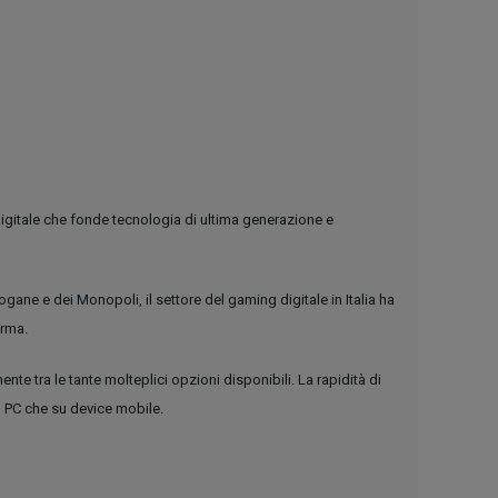
igitale che fonde tecnologia di ultima generazione e
ogane e dei Monopoli, il settore del gaming digitale in Italia ha
orma.
nte tra le tante molteplici opzioni disponibili. La rapidità di
u PC che su device mobile.