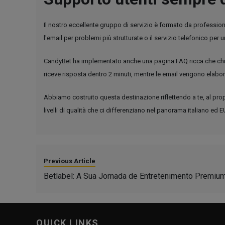
Il nostro eccellente gruppo di servizio è formato da professionist
l'email per problemi più strutturate o il servizio telefonico per
CandyBet ha implementato anche una pagina FAQ ricca che chiaris
riceve risposta dentro 2 minuti, mentre le email vengono elabor
Abbiamo costruito questa destinazione riflettendo a te, al prop
livelli di qualità che ci differenziano nel panorama italiano ed E
Previous Article
Betlabel: A Sua Jornada de Entretenimento Premium
QUICK LINKS