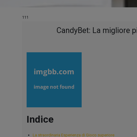
111
CandyBet: La migliore p
Indice
La straordinaria Esperienza di Gioco superiore