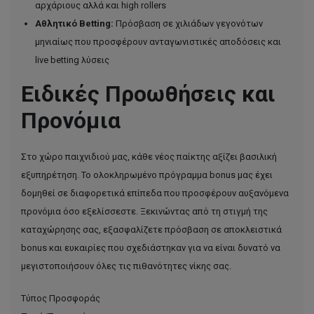
αρχάριους αλλά και high rollers
Αθλητικό Betting:
Πρόσβαση σε χιλιάδων γεγονότων
μηνιαίως που προσφέρουν ανταγωνιστικές αποδόσεις και
live betting λύσεις
Ειδικές Προωθήσεις και
Προνόμια
Στο χώρο παιχνιδιού μας, κάθε νέος παίκτης αξίζει βασιλική
εξυπηρέτηση. Το ολοκληρωμένο πρόγραμμα bonus μας έχει
δομηθεί σε διαφορετικά επίπεδα που προσφέρουν αυξανόμενα
προνόμια όσο εξελίσσεστε. Ξεκινώντας από τη στιγμή της
καταχώρησης σας, εξασφαλίζετε πρόσβαση σε αποκλειστικά
bonus και ευκαιρίες που σχεδιάστηκαν για να είναι δυνατό να
μεγιστοποιήσουν όλες τις πιθανότητες νίκης σας.
Τύπος Προσφοράς