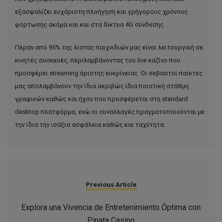
εξασφαλίζει ευχάριστη πλοήγηση και γρήγορους χρόνους
φόρτωσης ακόμα και και στα δίκτυα 4G σύνδεσης.
Πέραν από 95% της λίστας παιχνιδιών μας είναι λειτουργική σε
κινητές συσκευές, περιλαμβάνοντας του live καζίνο που
προσφέρει streaming άριστης ευκρίνειας. Οι σεβαστοί παίκτες
μας απολαμβάνουν την ίδια ακριβώς ίδια ποιοτική στάθμη
γραφικών καθώς και ήχου που προσφέρεται στη standard
desktop πλατφόρμα, ενώ οι συναλλαγές πραγματοποιούνται με
την ίδια την ισάξια ασφάλεια καθώς και ταχύτητα.
Previous Article
Explora una Vivencia de Entretenimiento Óptima con
Pinata Casino