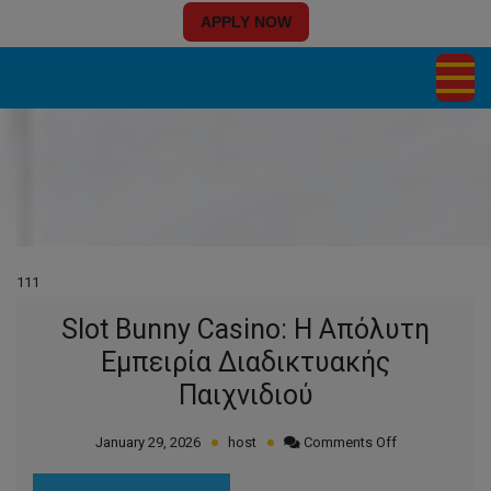
APPLY NOW
111
Slot Bunny Casino: Η Απόλυτη
Εμπειρία Διαδικτυακής
Παιχνιδιού
on
January 29, 2026
host
Comments Off
Slot