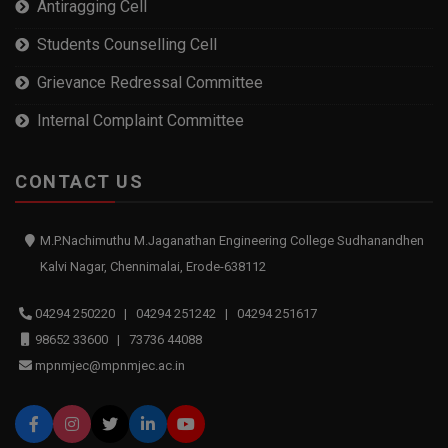
Antiragging Cell
Students Counselling Cell
Grievance Redressal Committee
Internal Complaint Committee
CONTACT US
M.P.Nachimuthu M.Jaganathan Engineering College Sudhanandhen
Kalvi Nagar, Chennimalai, Erode-638112
04294 250220 | 04294 251242 | 04294 251617
98652 33600 | 73736 44088
mpnmjec@mpnmjec.ac.in