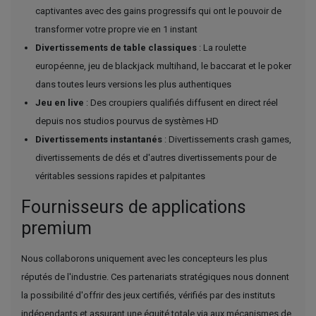
captivantes avec des gains progressifs qui ont le pouvoir de
transformer votre propre vie en 1 instant
Divertissements de table classiques
: La roulette
européenne, jeu de blackjack multihand, le baccarat et le poker
dans toutes leurs versions les plus authentiques
Jeu en live
: Des croupiers qualifiés diffusent en direct réel
depuis nos studios pourvus de systèmes HD
Divertissements instantanés
: Divertissements crash games,
divertissements de dés et d'autres divertissements pour de
véritables sessions rapides et palpitantes
Fournisseurs de applications
premium
Nous collaborons uniquement avec les concepteurs les plus
réputés de l'industrie. Ces partenariats stratégiques nous donnent
la possibilité d'offrir des jeux certifiés, vérifiés par des instituts
indépendants et assurant une équité totale via aux mécanismes de