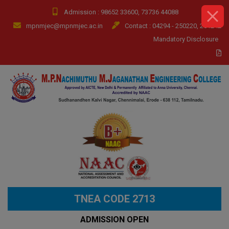
Skip
Admission : 98652 33600, 73736 44088
to
mpnmjec@mpnmjec.ac.in
Contact : 04294 - 250220, 251242
content
Mandatory Disclosure
TNEA CODE 2713
ADMISSION OPEN