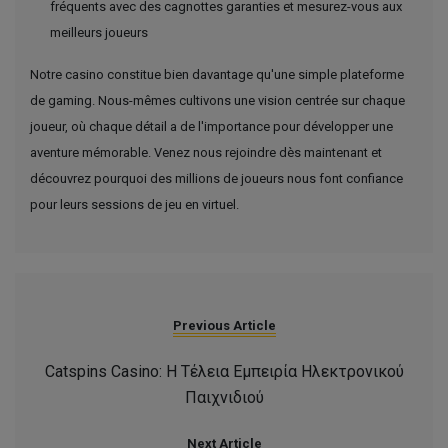
fréquents avec des cagnottes garanties et mesurez-vous aux
meilleurs joueurs
Notre casino constitue bien davantage qu'une simple plateforme
de gaming. Nous-mêmes cultivons une vision centrée sur chaque
joueur, où chaque détail a de l'importance pour développer une
aventure mémorable. Venez nous rejoindre dès maintenant et
découvrez pourquoi des millions de joueurs nous font confiance
pour leurs sessions de jeu en virtuel.
Previous Article
Catspins Casino: Η Τέλεια Εμπειρία Ηλεκτρονικού
Παιχνιδιού
Next Article