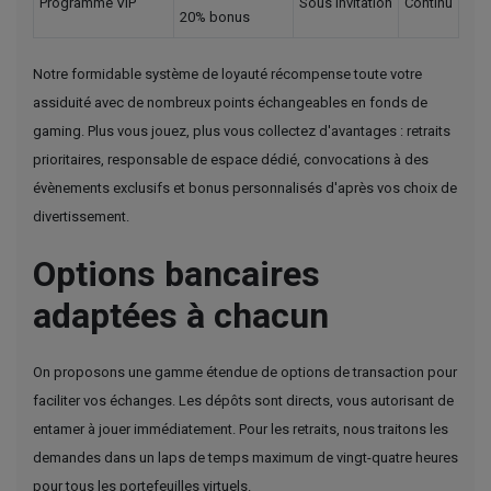
Programme VIP
Sous invitation
Continu
20% bonus
Notre formidable système de loyauté récompense toute votre
assiduité avec de nombreux points échangeables en fonds de
gaming. Plus vous jouez, plus vous collectez d'avantages : retraits
prioritaires, responsable de espace dédié, convocations à des
évènements exclusifs et bonus personnalisés d'après vos choix de
divertissement.
Options bancaires
adaptées à chacun
On proposons une gamme étendue de options de transaction pour
faciliter vos échanges. Les dépôts sont directs, vous autorisant de
entamer à jouer immédiatement. Pour les retraits, nous traitons les
demandes dans un laps de temps maximum de vingt-quatre heures
pour tous les portefeuilles virtuels.