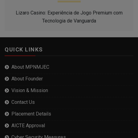
Lizaro Casino: Experiência de Jogo Premium com
Tecnologia de Vanguarda
QUICK LINKS
About MPNMJEC
About Founder
Vision & Mission
Contact Us
Placement Details
AICTE Approval
Cyber Security Measures