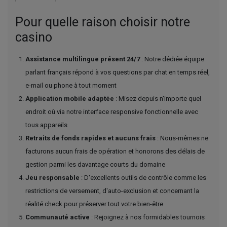
Pour quelle raison choisir notre
casino
Assistance multilingue présent 24/7
: Notre dédiée équipe
parlant français répond à vos questions par chat en temps réel,
e-mail ou phone à tout moment
Application mobile adaptée
: Misez depuis n'importe quel
endroit où via notre interface responsive fonctionnelle avec
tous appareils
Retraits de fonds rapides et aucuns frais
: Nous-mêmes ne
facturons aucun frais de opération et honorons des délais de
gestion parmi les davantage courts du domaine
Jeu responsable
: D'excellents outils de contrôle comme les
restrictions de versement, d'auto-exclusion et concernant la
réalité check pour préserver tout votre bien-être
Communauté active
: Rejoignez à nos formidables tournois