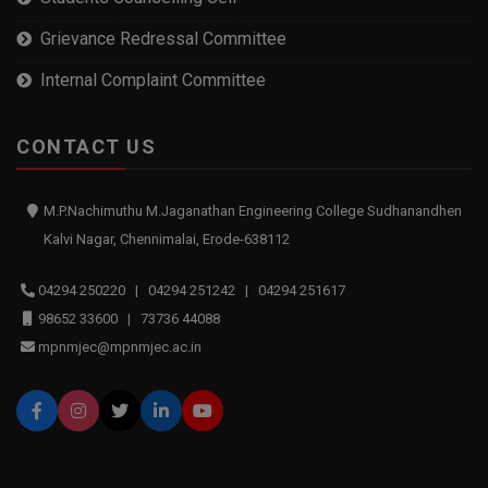
Grievance Redressal Committee
Internal Complaint Committee
CONTACT US
M.P.Nachimuthu M.Jaganathan Engineering College Sudhanandhen
Kalvi Nagar, Chennimalai, Erode-638112
04294 250220 | 04294 251242 | 04294 251617
98652 33600 | 73736 44088
mpnmjec@mpnmjec.ac.in