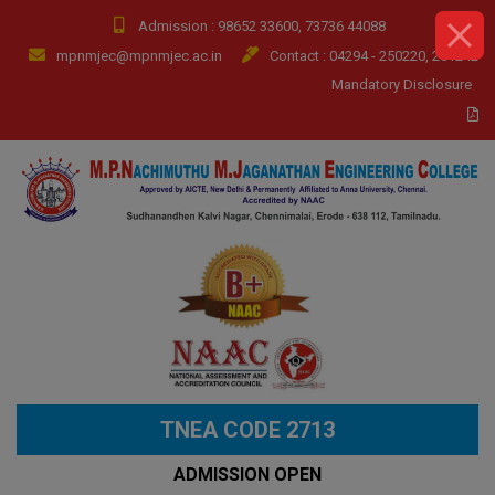
Skip
Admission : 98652 33600, 73736 44088
to
mpnmjec@mpnmjec.ac.in
Contact : 04294 - 250220, 251242
content
Mandatory Disclosure
TNEA CODE 2713
ADMISSION OPEN