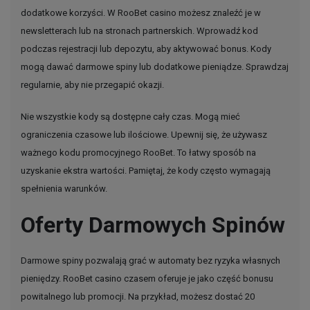
dodatkowe korzyści. W RooBet casino możesz znaleźć je w
newsletterach lub na stronach partnerskich. Wprowadź kod
podczas rejestracji lub depozytu, aby aktywować bonus. Kody
mogą dawać darmowe spiny lub dodatkowe pieniądze. Sprawdzaj
regularnie, aby nie przegapić okazji.
Nie wszystkie kody są dostępne cały czas. Mogą mieć
ograniczenia czasowe lub ilościowe. Upewnij się, że używasz
ważnego kodu promocyjnego RooBet. To łatwy sposób na
uzyskanie ekstra wartości. Pamiętaj, że kody często wymagają
spełnienia warunków.
Oferty Darmowych Spinów
Darmowe spiny pozwalają grać w automaty bez ryzyka własnych
pieniędzy. RooBet casino czasem oferuje je jako część bonusu
powitalnego lub promocji. Na przykład, możesz dostać 20