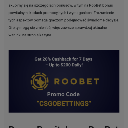
Bonusów
skupimy się na szczegółach bonusów, w tym na RooBet bonus
w
powitalnym, kodach promocyjnych i wymaganiach. Zrozumienie
RooBet
tych aspektów pomaga graczom podejmować świadome decyzje.
Casino
Oferty mogą się zmieniać, więc zawsze sprawdzaj aktualne
warunki na stronie kasyna.