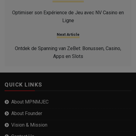
Optimiser son Expérience de Jeu avec NV Casino en
Ligne
Next Article
Ontdek de Spanning van ZeBet: Bonussen, Casino,
Apps en Slots
QUICK LINKS
About MPNMJEC
About Founder
Vision & Mission