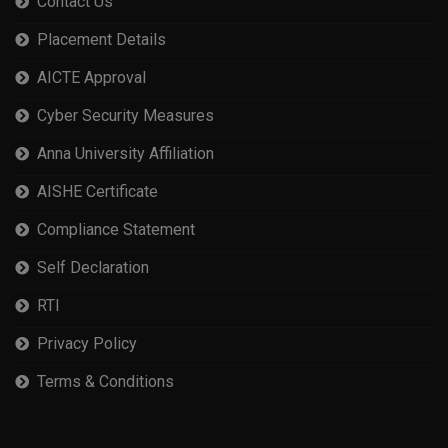
Contact Us
Placement Details
AICTE Approval
Cyber Security Measures
Anna University Affiliation
AISHE Certificate
Compliance Statement
Self Declaration
RTI
Privacy Policy
Terms & Conditions