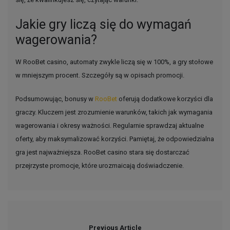
Jakie gry liczą się do wymagań
wagerowania?
W RooBet casino, automaty zwykle liczą się w 100%, a gry stołowe
w mniejszym procent. Szczegóły są w opisach promocji.
Podsumowując, bonusy w
RooBet
oferują dodatkowe korzyści dla
graczy. Kluczem jest zrozumienie warunków, takich jak wymagania
wagerowania i okresy ważności. Regularnie sprawdzaj aktualne
oferty, aby maksymalizować korzyści. Pamiętaj, że odpowiedzialna
gra jest najważniejsza. RooBet casino stara się dostarczać
przejrzyste promocje, które urozmaicają doświadczenie.
Previous Article