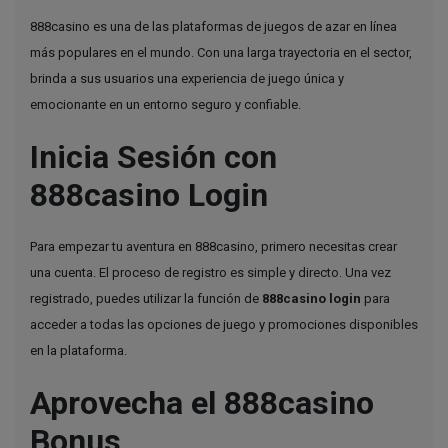
Descubre
888casino es una de las plataformas de juegos de azar en línea
Todo
más populares en el mundo. Con una larga trayectoria en el sector,
lo
brinda a sus usuarios una experiencia de juego única y
que
emocionante en un entorno seguro y confiable.
Ofrece
888casino
Inicia Sesión con
Online:
888casino Login
Accede
con
888casino
Para empezar tu aventura en 888casino, primero necesitas crear
Login
una cuenta. El proceso de registro es simple y directo. Una vez
y
registrado, puedes utilizar la función de
888casino login
para
Aprovecha
acceder a todas las opciones de juego y promociones disponibles
el
en la plataforma.
888casino
Aprovecha el 888casino
Bonus
Bonus