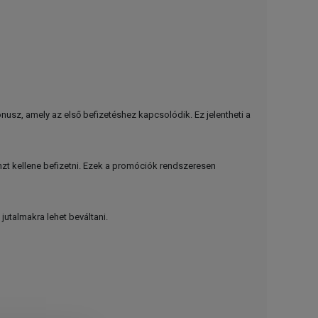
nusz, amely az első befizetéshez kapcsolódik. Ez jelentheti a
énzt kellene befizetni. Ezek a promóciók rendszeresen
utalmakra lehet beváltani.