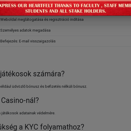
Részletek
Weboldal meglátogatása és regisztráció indítása
Személyes adatok megadása
Befejezés: E-mail visszaigazolás
 játékosok számára?
éldául üdvözlő bónusz és befizetés nélküli bónusz.
 Casino-nál?
a játékosok adatainak védelmére.
ükség a KYC folyamathoz?