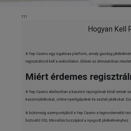
111
Hogyan Kell 
A Yep Casino egy izgalmas platform, amely gazdag játékélmény
regisztrálnod kell a weboldalon. Ebben az útmutatóban részlete
Miért érdemes regisztrál
A Yep Casino elsősorban a kaszinó rajongóinak kínál remek szó
kaszinójátékokat, online nyerőgépeket és asztali játékokat. E
A biztonság szempontjából a Yep Casino a legmodernebb techn
biztosító SSL titkosítás hozzájárul a nyugodt játékélményhez.