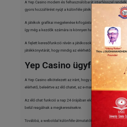
A Yep Casino modern és felhasználóbarát interfésszel rendelke
gyors hozzáférést nyújt a különféle játékkategóriákhoz, prom
A játékok grafikai megjelenése kifogástalan, ezáltal biztosí
így még a kezdők számára is könnyen használható.
A fejlett keresőfunkció révén a játékosok gyorsan megtalálhatj
játékkönyvtárát, hogy mindig az elérhető legújabb címeket kín
Yep Casino ügyfélszolgá
A Yep Casino elkötelezett az iránt, hogy a játékosok probléma
elérhető, beleértve az élő chatet, az e-mailt és telefonos kapcso
Az élő chat funkció a nap 24 órájában elérhető, biztosítva, ho
belül reagálnak a megkeresésekre.
Továbbá, a weboldal különféle útmutatókat és gyakran ismétel