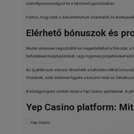
személyazonosságod és a lakcímed igazolásában.
Fontos, hogy ezek a dokumentumok olvashatók és érvényesek 
Elérhető bónuszok és pr
Miután sikeresen regisztráltál és megerősítetted a fiókodat, a
befizetésed megduplázását, vagy ingyenes pörgetéseket kül
Az új játékosok sokszor élvezhetik a befizetés nélküli bónuszt
frissülnek, ezért érdemes figyelni a kaszinó híreit és feliratkozni
A hűségprogram szintén része a Yep Casino ajánlatának. A ját
Yep Casino platform: Mit