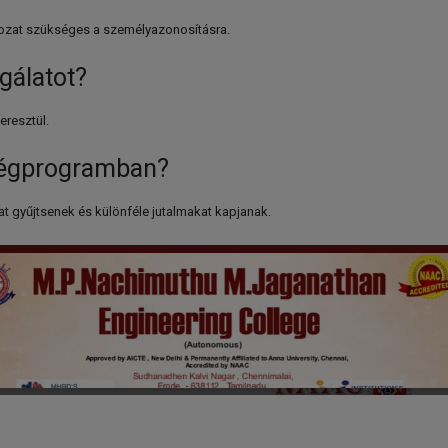
kozat szükséges a személyazonosításra.
gálatot?
eresztül.
űségprogramban?
 gyűjtsenek és különféle jutalmakat kapjanak.