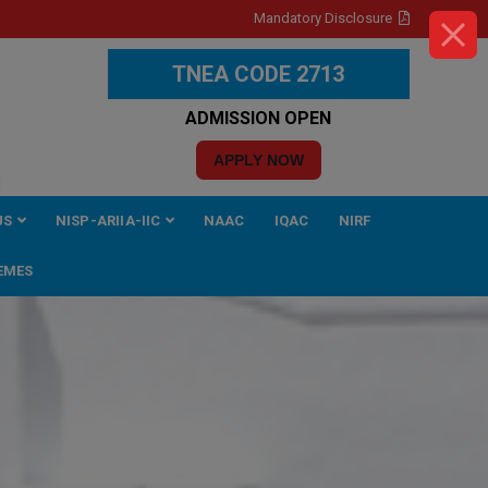
Mandatory Disclosure
TNEA CODE 2713
ADMISSION OPEN
APPLY NOW
US
NISP-ARIIA-IIC
NAAC
IQAC
NIRF
EMES