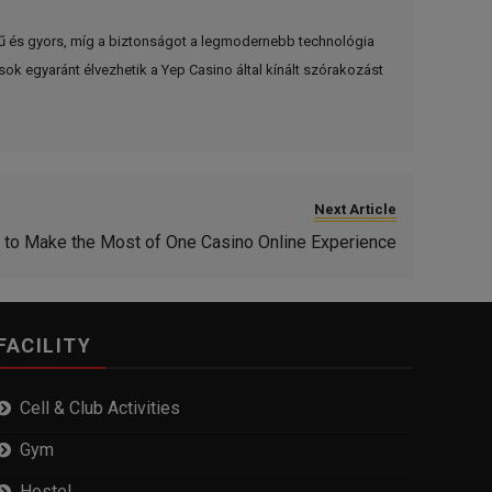
erű és gyors, míg a biztonságot a legmodernebb technológia
sok egyaránt élvezhetik a Yep Casino által kínált szórakozást
Next Article
to Make the Most of One Casino Online Experience
FACILITY
Cell & Club Activities
Gym
Hostel