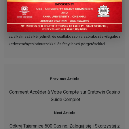
nyereményeket érjen el. Ne hagyja ki ezt az esélyt, hogy extra
pörgetésekkel növelje nyerési esélyeit!
Összefoglalva, a 1bet minden játékos számára izgalmas
lehetőségeket kínál. Fedezze fel a 1bet kaszinó élményét, élvezze
az alkalmazás kényelmét, és csatlakozzon a szórakozás világához
kedvezményes bónuszokkal és fényt hozó pörgetésekkel.
Previous Article
Comment Accéder à Votre Compte sur Gratowin Casino
: Guide Complet
Next Article
Odkryj Tajemnice 500 Casino: Zaloguj się i Skorzystaj z