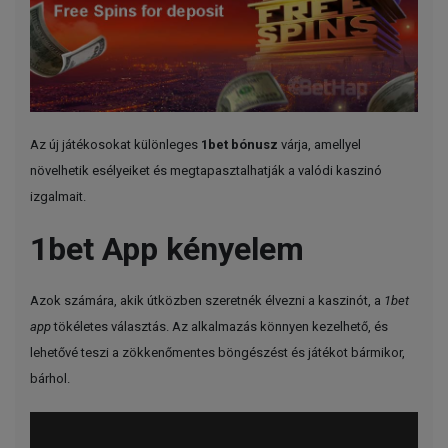
Az új játékosokat különleges
1bet bónusz
várja, amellyel
növelhetik esélyeiket és megtapasztalhatják a valódi kaszinó
izgalmait.
1bet App kényelem
Azok számára, akik útközben szeretnék élvezni a kaszinót, a
1bet
app
tökéletes választás. Az alkalmazás könnyen kezelhető, és
lehetővé teszi a zökkenőmentes böngészést és játékot bármikor,
bárhol.