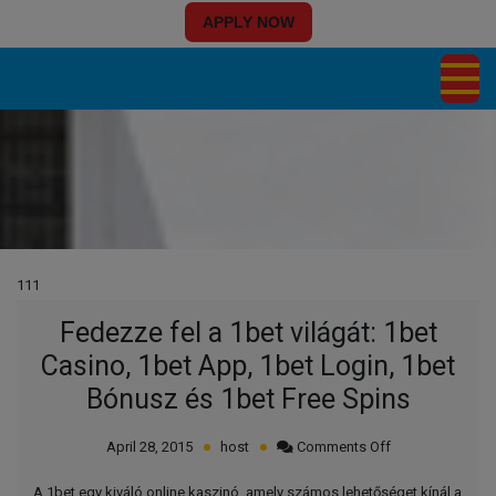
APPLY NOW
111
Fedezze fel a 1bet világát: 1bet
Casino, 1bet App, 1bet Login, 1bet
Bónusz és 1bet Free Spins
on
April 28, 2015
host
Comments Off
Fedezze
A 1bet egy kiváló online kaszinó, amely számos lehetőséget kínál a