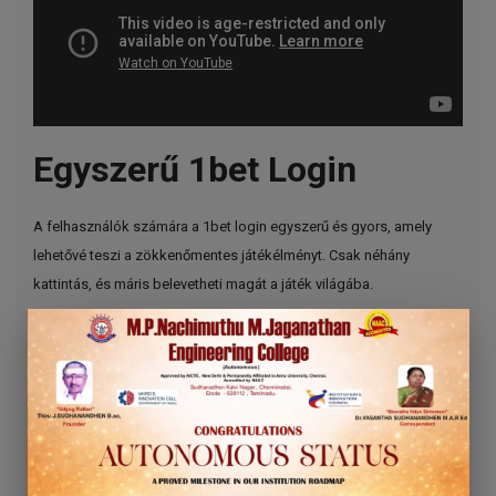
Egyszerű 1bet Login
A felhasználók számára a 1bet login egyszerű és gyors, amely
lehetővé teszi a zökkenőmentes játékélményt. Csak néhány
kattintás, és máris belevetheti magát a játék világába.
Kapcsolódjon a 1bet free
spins élményhez
A
1Bet free spins
fantasztikus lehetőséget kínál minden játékos
számára, hogy ingyen kipróbálja a nyerőgépeket és nagy