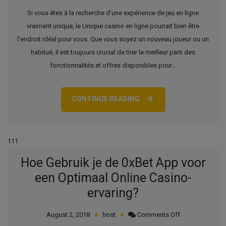
Comment
Si vous êtes à la recherche d’une expérience de jeu en ligne
Maximiser
vraiment unique, le Unique casino en ligne pourrait bien être
Votre
l’endroit idéal pour vous. Que vous soyez un nouveau joueur ou un
Expérience
habitué, il est toujours crucial de tirer le meilleur parti des
sur
fonctionnalités et offres disponibles pour…
Unique
Casino
en
CONTINUE READING
Ligne
111
Hoe Gebruik je de 0xBet App voor
een Optimaal Online Casino-
ervaring?
on
August 2, 2018
host
Comments Off