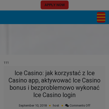
APPLY NOW
111
Ice Casino: jak korzystać z Ice
Casino app, aktywować Ice Casino
bonus i bezproblemowo wykonać
Ice Casino login
on
September 10, 2018
host
Comments Off