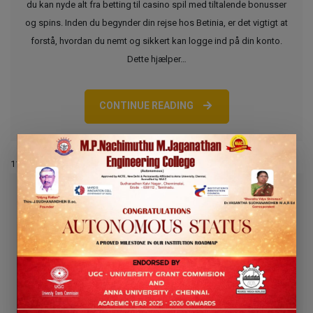
du kan nyde alt fra betting til casino spil med tiltalende bonusser
du
og spins. Inden du begynder din rejse hos Betinia, er det vigtigt at
Ind
forstå, hvordan du nemt og sikkert kan logge ind på din konto.
på
Dette hjælper…
Betinia:
En
Trin-
CONTINUE READING
for-
Trin
Guide
111
Plan en 30 jours pour bâtir une
bankroll durable sur un casino
crypto
on
July 10, 2018
host
Comments Off
Plan
Jouer mieux commence par une méthode, pas par la chance. Une
en
bankroll qui s’évapore en deux soirées, c’est souvent le résultat