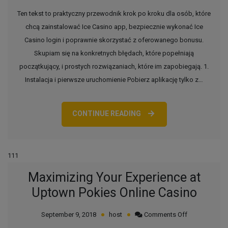
Ice
Ten tekst to praktyczny przewodnik krok po kroku dla osób, które
Casino:
chcą zainstalować Ice Casino app, bezpiecznie wykonać Ice
jak
Casino login i poprawnie skorzystać z oferowanego bonusu.
korzystać
Skupiam się na konkretnych błędach, które popełniają
z
początkujący, i prostych rozwiązaniach, które im zapobiegają. 1.
Ice
Instalacja i pierwsze uruchomienie Pobierz aplikację tylko z…
Casino
app,
aktywować
CONTINUE READING
Ice
Casino
bonus
111
i
Maximizing Your Experience at
bezproblem
Uptown Pokies Online Casino
wykonać
Ice
on
September 9, 2018
host
Comments Off
Casino
Maximizing