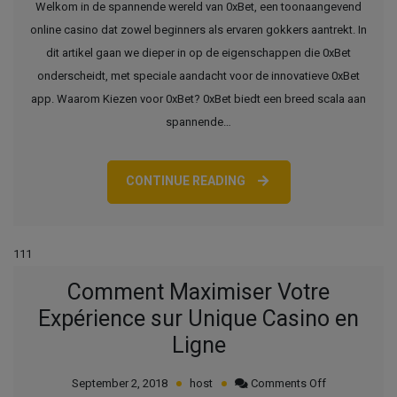
Welkom in de spannende wereld van 0xBet, een toonaangevend
de
online casino dat zowel beginners als ervaren gokkers aantrekt. In
Wereld
dit artikel gaan we dieper in op de eigenschappen die 0xBet
van
onderscheidt, met speciale aandacht voor de innovatieve 0xBet
0xBet:
app. Waarom Kiezen voor 0xBet? 0xBet biedt een breed scala aan
Online
spannende…
Casino
Spanning
met
CONTINUE READING
de
0xBet
App
111
Comment Maximiser Votre
Expérience sur Unique Casino en
Ligne
on
September 2, 2018
host
Comments Off